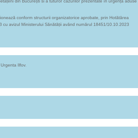
cetățeni din București si a tuturor cazurilor prezentate în urgență aduse
ionează conform structurii organizatorice aprobate, prin Hotătârea
3 cu avizul Ministerului Sănătății având numărul 18451/10.10.2023
 Urgenta Ilfov.