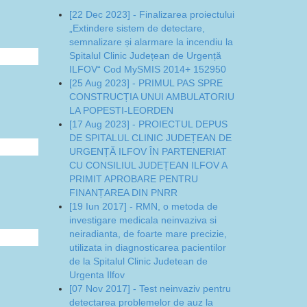
[22 Dec 2023] - Finalizarea proiectului
„Extindere sistem de detectare,
semnalizare și alarmare la incendiu la
Spitalul Clinic Județean de Urgență
ILFOV“ Cod MySMIS 2014+ 152950
[25 Aug 2023] - PRIMUL PAS SPRE
CONSTRUCȚIA UNUI AMBULATORIU
LA POPESTI-LEORDEN
[17 Aug 2023] - PROIECTUL DEPUS
DE SPITALUL CLINIC JUDEȚEAN DE
URGENȚĂ ILFOV ÎN PARTENERIAT
CU CONSILIUL JUDEȚEAN ILFOV A
PRIMIT APROBARE PENTRU
FINANȚAREA DIN PNRR
[19 Iun 2017] - RMN, o metoda de
investigare medicala neinvaziva si
neiradianta, de foarte mare precizie,
utilizata in diagnosticarea pacientilor
de la Spitalul Clinic Judetean de
Urgenta Ilfov
[07 Nov 2017] - Test neinvaziv pentru
detectarea problemelor de auz la