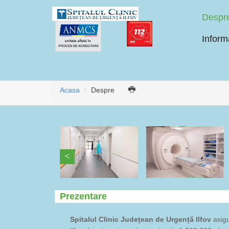
Despr
Informa
Acasa
Despre
Prezentare
Spitalul Clinic Județean de Urgență Ilfov
asigu