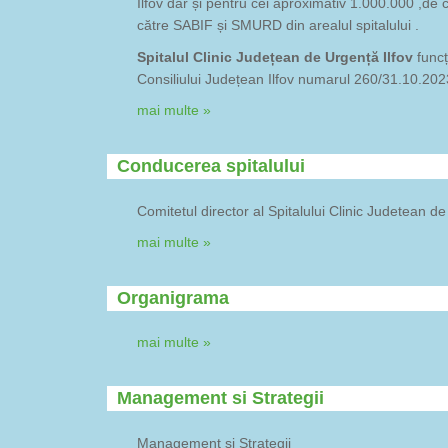
Ilfov dar și pentru cei aproximativ 1.000.000 ,de 
către SABIF și SMURD din arealul spitalului .
Spitalul Clinic Județean de Urgență Ilfov
funcț
Consiliului Județean Ilfov numarul 260/31.10.202
mai multe »
Conducerea spitalului
Comitetul director al Spitalului Clinic Judetean de
mai multe »
Organigrama
mai multe »
Management si Strategii
Management si Strategii