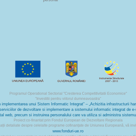
Programul Operational Sectorial "Cresterea Competitivitatii Economice"
”Investitii pentru viitorul dumneavoastra”
lementarea unui Sistem Informatic Integrat” – „Achizitia infrastructurii hardw
serviciilor de dezvoltare si implementare a sistemului informatic integrat de e
tal web, precum si instruirea personalului care va utiliza si administra sistemu
Proiect co-finantat prin Fondul European de Dezvoltare Regionala
ații detaliate despre celelalte programe cofinanțate de Uniunea Europeană, vă invit
www.fonduri-ue.ro