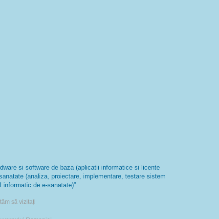
are si software de baza (aplicatii informatice si licente
-sanatate (analiza, proiectare, implementare, testare sistem
l informatic de e-sanatate)”
ăm să vizitați