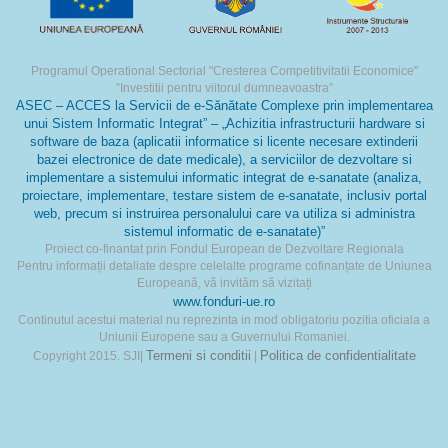
Programul Operational Sectorial "Cresterea Competitivitatii Economice"
”Investitii pentru viitorul dumneavoastra”
ASEC – ACCES la Servicii de e-Sănătate Complexe prin implementarea
unui Sistem Informatic Integrat” – „Achizitia infrastructurii hardware si
software de baza (aplicatii informatice si licente necesare extinderii
bazei electronice de date medicale), a serviciilor de dezvoltare si
implementare a sistemului informatic integrat de e-sanatate (analiza,
proiectare, implementare, testare sistem de e-sanatate, inclusiv portal
web, precum si instruirea personalului care va utiliza si administra
sistemul informatic de e-sanatate)”
Proiect co-finantat prin Fondul European de Dezvoltare Regionala
Pentru informații detaliate despre celelalte programe cofinanțate de Uniunea
Europeană, vă invităm să vizitați
www.fonduri-ue.ro
Continutul acestui material nu reprezinta in mod obligatoriu pozitia oficiala a
Uniunii Europene sau a Guvernului Romaniei.
Termeni si conditii
Politica de confidentialitate
Copyright 2015. SJI|
|